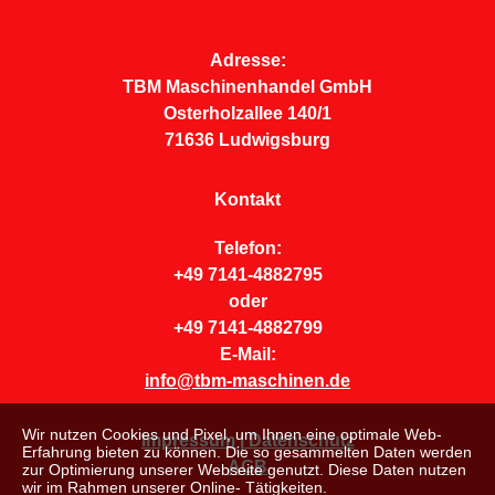
Adresse:
TBM Maschinenhandel GmbH
Osterholzallee 140/1
71636 Ludwigsburg
Kontakt
Telefon:
+49 7141-4882795
oder
+49 7141-4882799
E-Mail:
info@tbm-maschinen.de
Wir nutzen Cookies und Pixel, um Ihnen eine optimale Web-
Impressum | Datenschutz
Erfahrung bieten zu können. Die so gesammelten Daten werden
AGB
zur Optimierung unserer Webseite genutzt. Diese Daten nutzen
wir im Rahmen unserer Online- Tätigkeiten.